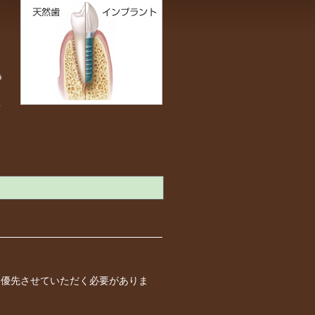
込
よ
静
者
さ
を優先させていただく必要がありま