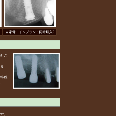
自家骨＋インプラント同時埋入2
込むこ
りま
、特殊
す。
です。