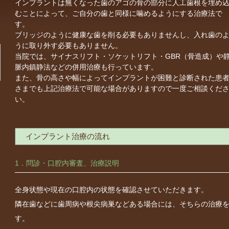
インプラントは無くなった歯のアゴの骨の部分に人工歯根を埋め
むことによって、ご自分の歯と同様に噛めるようにする治療法で
す。
ブリッジのように健康な歯を削る必要もありませんし、入れ歯の
うに取り外す必要もありません。
当院では、サイナスリフト・ソケットリフト・GBR（骨造成）や
脈内鎮静法などの併用治療も行っています。
また、骨の高さや幅によってインプラントが困難と診断された患
さまでも上記治療法で可能な場合がありますので一度ご相談くだ
い。
インプラント治療の流れ
1．問診・口腔内審査、治療説明
全身状態や現在の口腔内の状態を確認させていただきます。
隣在歯などに歯周病や根尖病巣などある場合には、そちらの治療
す。