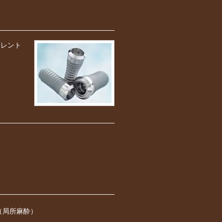
層レント
）
（局所麻酔）