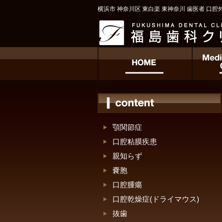
横浜市 神奈川区 東白楽 東神奈川 歯医者 口腔
顎関節症
口腔粘膜疾患
親知らず
嚢胞
口腔腫瘍
口腔乾燥症(ドライマウス)
抜歯