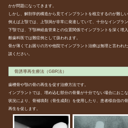
かが問題になってきます。
しかし、解剖学的構造から見てインプラントを植立するのが難し
例えば上顎では、上顎洞が非常に発達していて、十分なインプラ
下顎では、下顎神経血管束との位置関係でインプラントを深く埋
般歯科医では難症例として扱われます。
骨が薄くてお困りの方や他院でインプラント治療は無理と言われ
談ください。
骨誘導再生療法（GBR法）
歯槽骨や顎の骨の再生を促す治療方法です。
インプラントでは、埋め込む部分の骨量が十分でない場合におこ
状況により、骨補填剤（骨生成剤）を使用したり、患者様自信の
再生を促します。