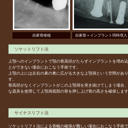
自家骨移植
自家骨＋インプラント同時埋入
ソケットリフト法
上顎へのインプラントで顎の骨高径がたらずインプラントを埋め
とができない場合におこなう手術です。
上顎の上には左右の鼻の奥に広がる大きな上顎洞という空間があ
す。
骨高径がなくインプラントがこの上顎洞を突き抜けてしまう場合
な器具を使用して上顎洞底部の骨を押し上げ骨の高さを確保しま
サイナスリフト法
ソケットリフト法による骨幅の確保が難しい場合におこなう手術