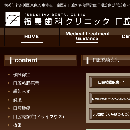
横浜市 神奈川区 東白楽 東神奈川 歯医者 口腔外科 顎関節症 日曜診療 訪問診療
口腔粘膜疾患
顎関節症
口腔粘膜疾患
親知らず
嚢胞
口腔腫瘍
口腔乾燥症(ドライマウス)
抜歯