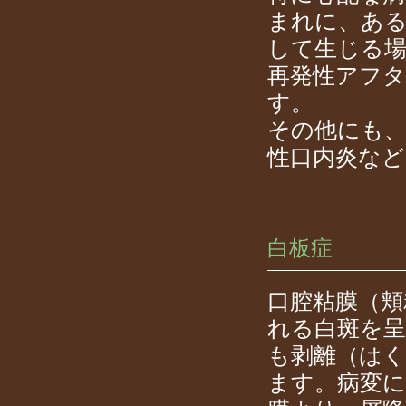
まれに、ある
して生じる
再発性アフ
す。
その他にも、
性口内炎な
白板症
口腔粘膜（頬
れる白斑を
も剥離（は
ます。病変に