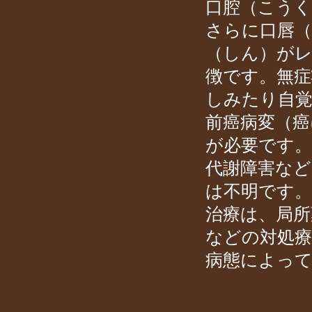
口腔（こう
さらに口唇
（しん）が
徴です。無症
しみたり自
前癌病変（癌
が必要です。
代謝障害な
は不明です。
治療は、局所
などの対処
病態によっ