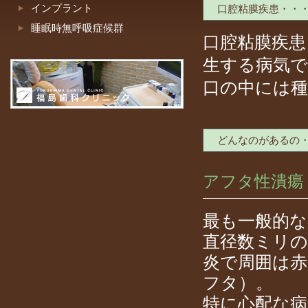
インプラント
口腔粘膜疾患・・
睡眠時無呼吸症候群
口腔粘膜疾患
生する病気で
口の中には種
どんなのがあるの
アフタ性潰瘍
最も一般的な
直径数ミリ
炎で周囲は
フタ）。
特に心配な